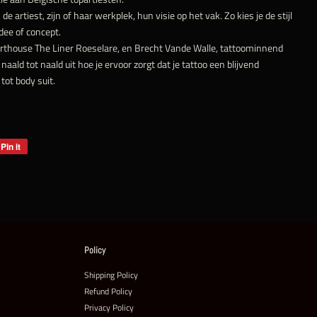
 de artiest, zijn of haar werkplek, hun visie op het vak. Zo kies je de stijl
dee of concept.
j Arthouse The Liner Roeselare, en Brecht Vande Walle, tattoominnend
 naald tot naald uit hoe je ervoor zorgt dat je tattoo een blijvend
tot body suit.
Pin it
Pin
on
Pinterest
Policy
Shipping Policy
Refund Policy
Privacy Policy