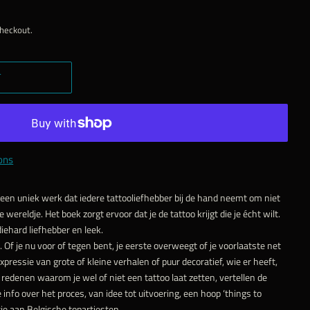
checkout.
T
ons
 een uniek werk dat iedere tattooliefhebber bij de hand neemt om niet
wereldje. Het boek zorgt ervoor dat je de tattoo krijgt die je écht wilt.
iehard liefhebber en leek.
 Of je nu voor of tegen bent, je eerste overweegt of je voorlaatste net
xpressie van grote of kleine verhalen of puur decoratief, wie er heeft,
 redenen waarom je wel of niet een tattoo laat zetten, vertellen de
 info over het proces, van idee tot uitvoering, een hoop ‘things to
tie aan Belgische topartiesten.