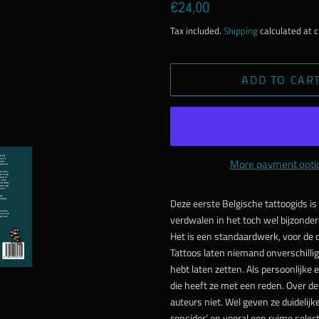
Regular
Sale
€24,00
price
price
Tax included.
Shipping
calculated at 
ADD TO CAR
More payment opti
Deze eerste Belgische tattoogids is
verdwalen in het toch wel bijzondere 
Het is een standaardwerk, voor de d
Tattoos laten niemand onverschillig.
hebt laten zetten. Als persoonlijke e
die heeft ze met een reden. Over de
auteurs niet. Wel geven ze duidelijke
consider’ en vooral een ruime selec