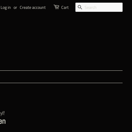
SEARCH
Log in
or
Create account
Cart
yl!
en