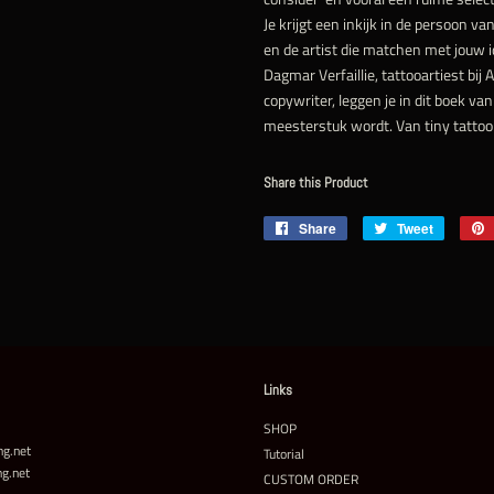
Je krijgt een inkijk in de persoon van
en de artist die matchen met jouw i
Dagmar Verfaillie, tattooartiest bi
copywriter, leggen je in dit boek van
meesterstuk wordt. Van tiny tattoo 
Share this Product
Share
Share
Tweet
Tweet
on
on
Facebook
Twitter
Links
SHOP
ng.net
Tutorial
g.net
CUSTOM ORDER