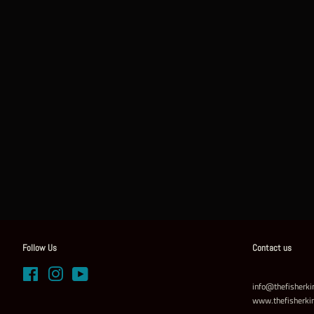
Follow Us
Contact us
Facebook
Instagram
YouTube
info@thefisherki
www.thefisherkin